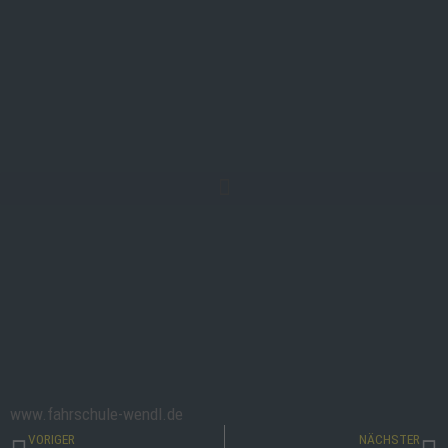
Inhalt
Zum
springen
Inhalt
springen
www.fahrschule-wendl.de
Zurück
Nä
VORIGER
NÄCHSTER