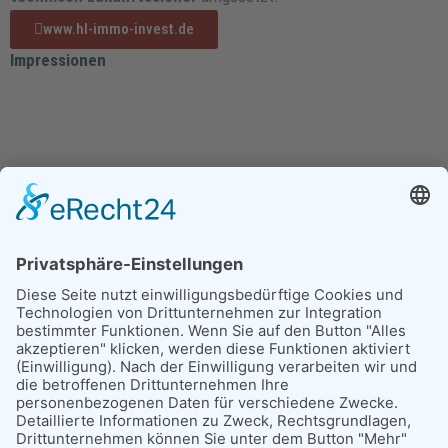
www.hl-immo-invest.de
Impressionen