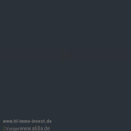
Inhalt
Zum
springen
Inhalt
springen
www.hl-immo-invest.de
www.a68a.de
Zurück
Nächster
Voriger