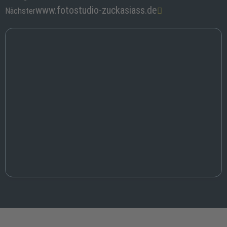
www.fotostudio-zuckasiass.de
Nächster