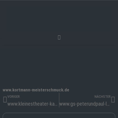
Inhalt
Zum
springen
Inhalt
springen
www.kortmann-meisterschmuck.de
Zurück
Nä
VORIGER
NÄCHSTER
www.kleinestheater-kammerspielelandshut.de
www.gs-peterundpaul-landshut.de